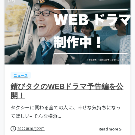
ニュース
錆びタクのWEBドラマ予告編を公
開！
タクシーに関わる全ての人に、幸せな気持ちになっ
てほしい– そんな横浜...
2022年10月22日
Read more