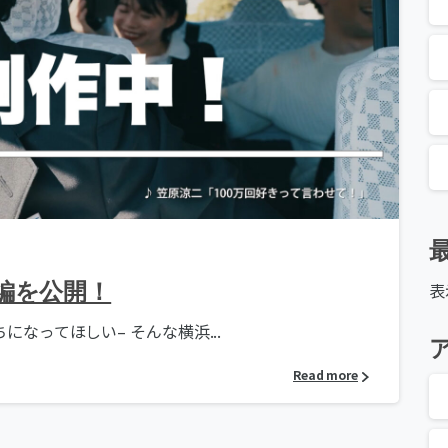
編を公開！
表
なってほしい– そんな横浜...
Read more