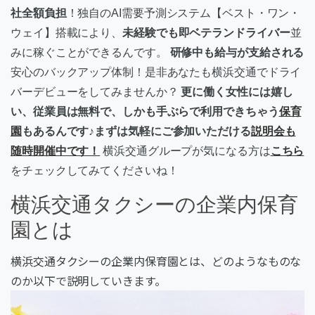
社全額負担
！独自のAI需要予測システム【ベスト・ワン・
ウェイ】搭載により、
未経験でも即ベテランドライバー
並
みに稼ぐことができるんです。
研修中も給与が支給される
安心のバックアップ体制！是非あなたも横浜交通でドライ
バーデビューをしてみませんか？
更に働く女性には嬉し
い、従業員は無料で、しかも手ぶらで利用できちゃう
保育
園
もあるんです♪まずは気軽にご参加いただける
説明会も
随時開催中です！
横浜交通グループが気になる方は
こちら
をチェックしてみてくださいね！
横浜交通タクシーの企業内保育
園とは
横浜交通タクシーの企業内保育園とは、どのようなものな
のか以下で説明していきます。