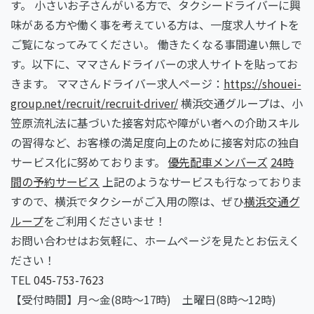
す。 小さいお子さんがいる方で、タクシードライバーに興
味がある方や働く事を考えている方は、一度求人サイトを
ご覧になってみてください。 働きたくなる事間違い無しで
す。以下に、ママさんドライバーの求人サイトを貼ってお
きます。 ママさんドライバー求人ページ：
https://shouei-
group.net/recruit/recruit-driver/
横浜交通グループは、小
笠原流礼法に基づいた接客対応や障がい者への介助スキル
の習得など、お客様の満足度向上のために接客対応の独自
サービス化に努めております。
優先配車メンバーズ
24時
間の予約サービス
上記のようなサービスも行なっておりま
すので、横浜でタクシーがご入用の際は、ぜひ
横浜交通グ
ループ
をご利用くださいませ！
お問い合わせはお気軽に、ホームページを見たとお伝えく
ださい！
TEL
045-753-7623
【受付時間】月～金(8時～17時) 土曜日(8時～12時)