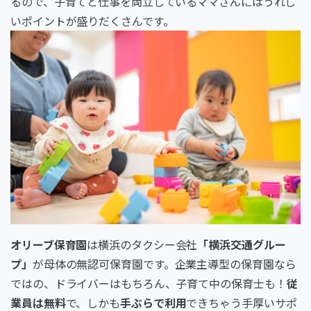
るので、子育てと仕事を両立しているママさんにはうれし
いポイントが盛りだくさんです。
オリーブ保育園
は横浜のタクシー会社
「横浜交通グルー
プ」
が母体の無認可保育園です。企業主導型の保育園なら
ではの、ドライバーはもちろん、子育て中の保育士も！
従
業員は無料
で、しかも
手ぶらで利用
できちゃう手厚いサポ