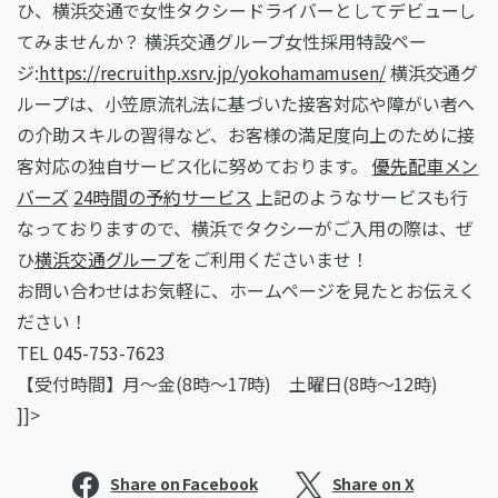
ひ、横浜交通で女性タクシードライバーとしてデビューし
てみませんか？ 横浜交通グループ女性採用特設ペー
ジ:
https://recruithp.xsrv.jp/yokohamamusen/
横浜交通グ
ループは、小笠原流礼法に基づいた接客対応や障がい者へ
の介助スキルの習得など、お客様の満足度向上のために接
客対応の独自サービス化に努めております。
優先配車メン
バーズ
24時間の予約サービス
上記のようなサービスも行
なっておりますので、横浜でタクシーがご入用の際は、ぜ
ひ
横浜交通グループ
をご利用くださいませ！
お問い合わせはお気軽に、ホームページを見たとお伝えく
ださい！
TEL
045-753-7623
【受付時間】月～金(8時～17時) 土曜日(8時～12時)
]]>
Share on Facebook
Share on X