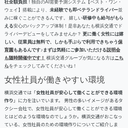
社全額負担
！独自のAI需要予測システム【ベスト・ワン・
ウェイ】搭載により、
未経験でも即ベテランドライバー
並
みに稼ぐことができるんです。 嬉しい
研修中も給与がもら
える
安心のバックアップ体制！是非あなたも横浜交通でド
ライバーデビューをしてみませんか？
更に働く女性には嬉
しい、従業員は無料で、しかも手ぶらで利用できちゃう
保
育園
もあるんです♪まずは気軽にご参加いただける
説明会
も随時開催中です！
横浜交通グループが気になる方は
こち
ら
をチェックしてみてくださいね！
女性社員が働きやすい環境
横浜交通では「
女性社員が安心して働くことができる環境
作り
」に力を注いでいます。 男性の多いイメージがあるタ
クシー会社で、女性社員が安心して働くことができる環境
とはどのような環境なのでしょうか。横浜交通がおこなっ
ている、女性社員のための環境作りについてご紹介しま