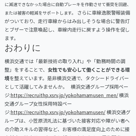
に減速できなかった場合に自動ブレーキを作動させて衝突を回避、
さらに車線逸脱警報装備
または被害の軽減をサポートします。
がついており、走行車線からはみ出しそうな場合に警告灯
とブザーで注意喚起し、車線内走行に戻すよう操作を促し
ます。
おわりに
横浜交通では「最新技術の取り入れ」や「勤務時間の調
整」をすることで、
女性でも安心して働くことができる環
境
を整えています。是非横浜交通で、タクシードライバー
として活躍してみませんか。 横浜交通グループ採用ペー
ジ:
https://recruithp.xsrv.jp/yokohamamusen_men/
横浜
交通グループ女性採用特設ペー
ジ:
https://recruithp.xsrv.jp/yokohamamusen/
横浜交通グ
ループは、小笠原流礼法に基づいた接客対応や障がい者へ
の介助スキルの習得など、お客様の満足度向上のために接