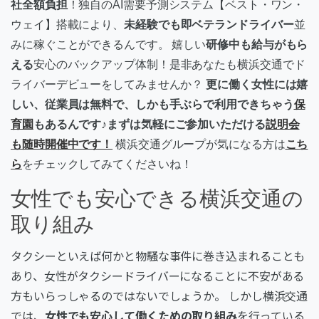
社全額負担
！独自のAI需要予測システム【ベスト・ワン・
ウェイ】搭載により、
未経験でも即ベテランドライバー
並
みに稼ぐことができるんです。 嬉しい
研修中も給与がもら
える
安心のバックアップ体制！是非あなたも横浜交通でド
ライバーデビューをしてみませんか？
更に働く女性には嬉
しい、従業員は無料で、しかも手ぶらで利用できちゃう
保
育園
もあるんです♪まずは気軽にご参加いただける
説明会
も随時開催中です！
横浜交通グループが気になる方は
こち
ら
をチェックしてみてくださいね！
女性でも安心できる横浜交通の
取り組み
タクシーといえば何かと物騒な事件に巻き込まれることも
あり、女性がタクシードライバーになることに不安がある
方もいらっしゃるのではないでしょうか。 しかし横浜交通
では、
女性でも安心して働くための取り組み
を行っている