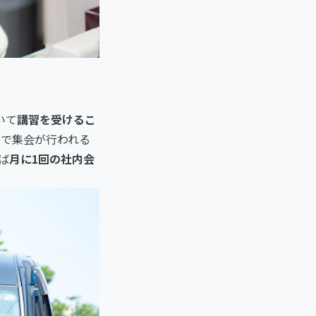
いて
講習を受けるこ
で集会が行われる
ば
月に1回の社内会