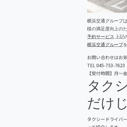
横浜交通グループ
様の満足度向上の
予約サービス
上記
横浜交通グループ
お問い合わせはお
TEL
045-753-7623
【受付時間】月～金(
タク
だけ
タクシードライバ
って紹介します。