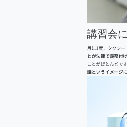
講習会
月に1度、タクシ
とが法律で義務付
ことがほとんどで
議というイメージ