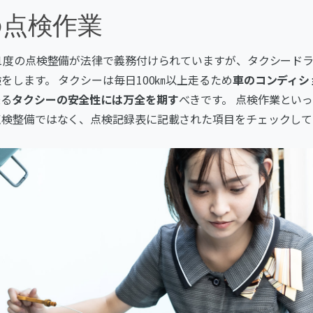
の点検作業
1度の点検整備が法律で義務付けられていますが、タクシード
をします。 タクシーは毎日100㎞以上走るため
車のコンディシ
乗る
タクシーの安全性には万全を期す
べきです。 点検作業とい
点検整備ではなく、点検記録表に記載された項目をチェックして