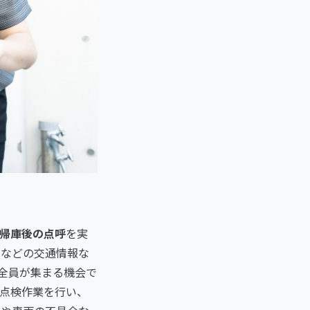
帰庫後の点呼
を実
間などの交通情報な
全員が集まる機会で
や点検作業を行い、