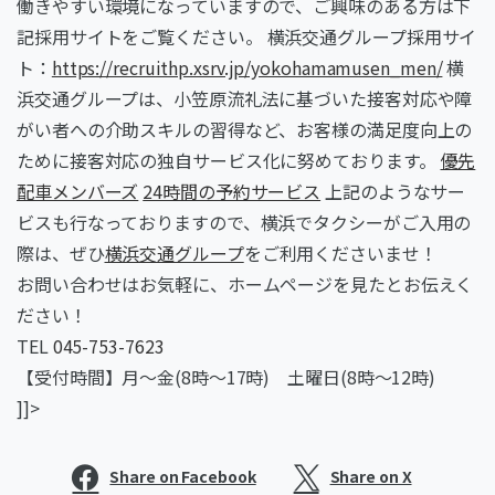
働きやすい環境になっていますので、ご興味のある方は下
記採用サイトをご覧ください。
横浜交通グループ採用サイ
ト：
https://recruithp.xsrv.jp/yokohamamusen_men/
横
浜交通グループは、小笠原流礼法に基づいた接客対応や障
がい者への介助スキルの習得など、お客様の満足度向上の
ために接客対応の独自サービス化に努めております。
優先
配車メンバーズ
24時間の予約サービス
上記のようなサー
ビスも行なっておりますので、横浜でタクシーがご入用の
際は、ぜひ
横浜交通グループ
をご利用くださいませ！
お問い合わせはお気軽に、ホームページを見たとお伝えく
ださい！
TEL
045-753-7623
【受付時間】月～金(8時～17時) 土曜日(8時～12時)
]]>
Share on Facebook
Share on X