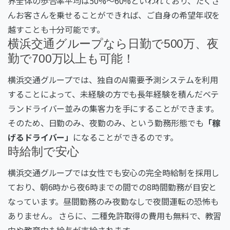
界全体の歩合率平均は
50%
～
60%
といわれており、たくさ
んお客さんを乗せることができれば、ご自身の希望年収を
越すことも十分可能です。
横浜交通グループなら日勤で500万、夜
勤で700万以上も可能！
横浜交通グループでは、独自のAI需要予測システムを利用
することによって、未経験の方でも長年経験を積んだベテ
ランドライバー並みの集客力を手にすることができます。
そのため、日勤のみ、夜勤のみ、という勤務形態でも
「稼
げるドライバー」
になることができるのです。
時給制で安心
横浜交通グループでは女性でも安心の完全時給制を採用し
ており、朝
6
時から夜
6
時までの間での
8
時間勤務が目安と
なっています。
昼間勤務のみ夜勤なしで夜間運転の恐怖も
ありません。
さらに、二種免許取得の費用も無料で、教習
中や教育中も給与が支給されます。