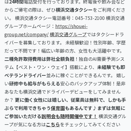
は
24時間
電話受付を行っております。終電後や飲み会など
からご帰宅の際は、ぜひ
横浜交通タクシー
をご利用くださ
い。 横浜交通タクシー電話番号：045-753-2100 横浜交通
グループホームページ：
https://shouei-
group.net/company/
横浜交通グループ
ではタクシードラ
イバーを募集しております。 未経験歓迎！性別年齢、学歴
だって不問です！幅広い年齢の方、女性も大活躍中です。
二種免許取得費用は弊社全額負担
！独自のAI需要予測シス
テム【ベスト・ワン・ウェイ】搭載により、
未経験でも即
ベテランドライバー
並みに稼ぐことができるんです。 嬉し
い
研修中も給与がもらえる
安心のバックアップ体制！是非
あなたも横浜交通でドライバーデビューをしてみません
か？
更に働く女性には嬉しい、従業員は無料で、しかも手
ぶらで利用できちゃう
保育園
もあるんです♪まずは気軽に
ご参加いただける
説明会も随時開催中です！
横浜交通グル
ープが気になる方は
こちら
をチェックしてみてください