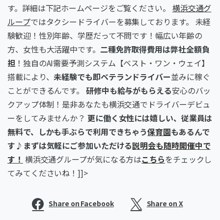
す。詳細は下記ホームページをご覧ください。
横浜交通グ
ループ
ではタクシードライバーを募集しております。 未経
験歓迎！性別年齢、学歴だって不問です！幅広い年齢の
方、女性も大活躍中です。
二種免許取得費用は弊社全額負
担
！独自のAI需要予測システム【ベスト・ワン・ウェイ】
搭載により、
未経験でも即ベテランドライバー
並みに稼ぐ
ことができるんです。
研修中も給与がもらえる
安心のバッ
クアップ体制！是非あなたも横浜交通でドライバーデビュ
ーをしてみませんか？
更に働く女性には嬉しい、従業員は
無料で、しかも手ぶらで利用できちゃう
保育園
もあるんで
す♪まずは気軽にご参加いただける
説明会も随時開催中で
す！
横浜交通グループが気になる方は
こちら
をチェックし
てみてくださいね！]]>
Share on Facebook
Share on X